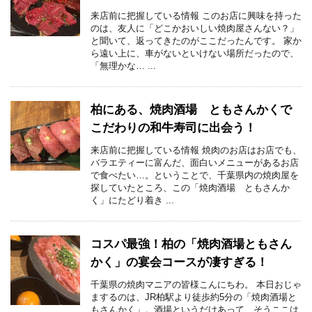
来店前に把握している情報 このお店に興味を持った
のは、友人に「どこかおいしい焼肉屋さんない？」
と聞いて、返ってきたのがここだったんです。 家か
ら遠い上に、車がないといけない場所だったので、
「無理かな… ...
柏にある、焼肉酒場 ともさんかくで
こだわりの和牛寿司に出会う！
来店前に把握している情報 焼肉のお店はお店でも、
バラエティーに富んだ、面白いメニューがあるお店
で食べたい…。ということで、千葉県内の焼肉屋を
探していたところ、この「焼肉酒場 ともさんか
く」にたどり着き ...
コスパ最強！柏の「焼肉酒場ともさん
かく」の宴会コースが凄すぎる！
千葉県の焼肉マニアの皆様こんにちわ。 本日おじゃ
まするのは、JR柏駅より徒歩約5分の「焼肉酒場と
もさんかく」。酒場というだけあって、そうここは