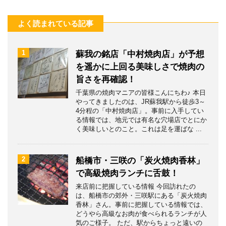
よく読まれている記事
1
蘇我の銘店「中村焼肉店」が予想
を遥かに上回る美味しさで焼肉の
旨さを再確認！
千葉県の焼肉マニアの皆様こんにちわ♪ 本日
やってきましたのは、JR蘇我駅から徒歩3～
4分程の「中村焼肉店」。事前に入手してい
る情報では、地元では有名な穴場店でとにか
く美味しいとのこと。これは足を運ばな ...
2
船橋市・三咲の「炭火焼肉香林」
で高級焼肉ランチに舌鼓！
来店前に把握している情報 今回訪れたの
は、船橋市の郊外・三咲駅にある「炭火焼肉
香林」さん。事前に把握している情報では、
どうやら高級なお肉が食べられるランチが人
気のご様子。 ただ、駅からちょっと遠いの