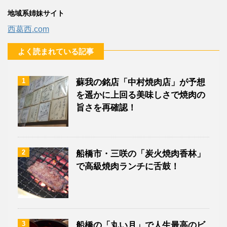
地域系姉妹サイト
西葛西.com
よく読まれている記事
1
蘇我の銘店「中村焼肉店」が予想
を遥かに上回る美味しさで焼肉の
旨さを再確認！
2
船橋市・三咲の「炭火焼肉香林」
で高級焼肉ランチに舌鼓！
3
船橋の「丸い月」で人生最高のビ