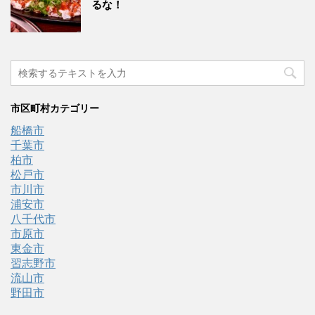
るな！
市区町村カテゴリー
船橋市
千葉市
柏市
松戸市
市川市
浦安市
八千代市
市原市
東金市
習志野市
流山市
野田市