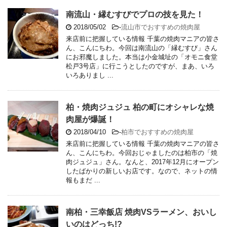
南流山・縁むすびでプロの技を見た！
2018/05/02
-
流山市でおすすめの焼肉屋
来店前に把握している情報 千葉の焼肉マニアの皆さ
ん、こんにちわ。今回は南流山の「縁むすび」さん
にお邪魔しました。本当は小金城址の「オモニ食堂
松戸3号店」に行こうとしたのですが、まあ、いろ
いろありまし ...
柏・焼肉ジュジュ 柏の町にオシャレな焼
肉屋が爆誕！
2018/04/10
-
柏市でおすすめの焼肉屋
来店前に把握している情報 千葉の焼肉マニアの皆さ
ん、こんにちわ。今回おじゃましたのは柏市の「焼
肉ジュジュ」さん。なんと、2017年12月にオープン
したばかりの新しいお店です。なので、ネットの情
報もまだ ...
南柏・三幸飯店 焼肉VSラーメン、おいし
いのはどっち!?