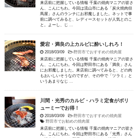
来店前に把握している情報 千葉の焼肉マニアの皆さ
ん、こんにちわ。今回は流山市にある「炭火焼肉但
馬屋」さんのランチにお邪魔しました。ネットで事
前に調べてみると、レディースセットが人気とのこ
と。よーし、じ ...
愛宕・満良の上カルビに酔いしれろ！
2018/03/09
-
野田市でおすすめの焼肉屋
来店前に把握している情報 千葉の焼肉マニアの皆さ
ん、こんにちわ。今回は野田市にある「満良」さん
にお邪魔しました。来店前に調べてみると、どの肉
もおいしいそうなのですが、その中で「ツラミ」と
いうあまりなじ ...
川間・光秀のカルビ・ハラミ定食がボリ
ューミーでお得！
2018/03/09
-
野田市でおすすめの焼肉屋
野田市でお勧めの焼肉屋
来店前に把握している情報 千葉の焼肉マニアの皆さ
ん、こんにちわ。今回は野田市にある「光秀」さん