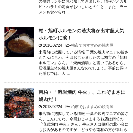
の焼肉ランチにお邪魔してきました。情報だとカル
ビ・ハラミの定食がおいしいとのこと。また、ラー
メンも食べられ ...
柏・旭町ホルモンの若大将が出す超人気
ホルモンに涙！
2018/02/24
-
柏市でおすすめの焼肉屋
来店前に把握している情報 千葉の焼肉マニアの皆さ
んこんにちわ。今回おじゃましたのは柏市の「旭町
ホルモン」さん。「焼肉酒場」と書いてあるから、
居酒屋主体の焼肉屋さんなのでしょう。事前に調べ
た感じでは、人 ...
南柏・「溶岩焼肉 牛火」、これぞまさに
焼肉だ！
2018/02/24
-
柏市でおすすめの焼肉屋
来店前に把握している情報 千葉の焼肉マニアの皆さ
ん、こんにちわ。今回おじゃまするお店は南柏の
「溶岩焼肉 牛火」さん。牛火さんは隣町の北小金に
もお店があるのですが、どうやら南柏の方が本店ら