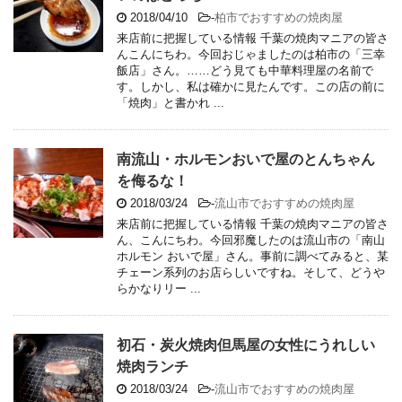
2018/04/10
-
柏市でおすすめの焼肉屋
来店前に把握している情報 千葉の焼肉マニアの皆さ
んこんにちわ。今回おじゃましたのは柏市の「三幸
飯店」さん。……どう見ても中華料理屋の名前で
す。しかし、私は確かに見たんです。この店の前に
「焼肉」と書かれ ...
南流山・ホルモンおいで屋のとんちゃん
を侮るな！
2018/03/24
-
流山市でおすすめの焼肉屋
来店前に把握している情報 千葉の焼肉マニアの皆さ
ん、こんにちわ。今回邪魔したのは流山市の「南山
ホルモン おいで屋」さん。事前に調べてみると、某
チェーン系列のお店らしいですね。そして、どうや
らかなりリー ...
初石・炭火焼肉但馬屋の女性にうれしい
焼肉ランチ
2018/03/24
-
流山市でおすすめの焼肉屋