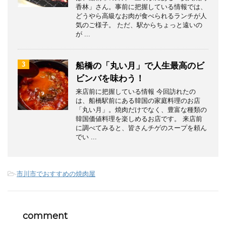
香林」さん。事前に把握している情報では、
どうやら高級なお肉が食べられるランチが人
気のご様子。 ただ、駅からちょっと遠いの
が ...
3
船橋の「丸い月」で人生最高のビ
ビンバを味わう！
来店前に把握している情報 今回訪れたの
は、船橋駅前にある韓国の家庭料理のお店
「丸い月」。焼肉だけでなく、豊富な種類の
韓国価値料理を楽しめるお店です。 来店前
に調べてみると、皆さんチゲのスープを頼ん
でい ...
-
市川市でおすすめの焼肉屋
comment