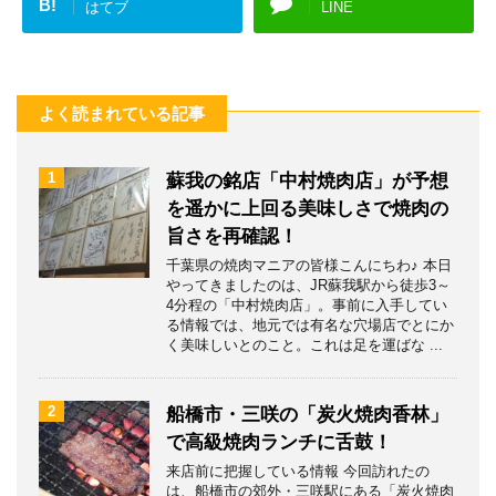
B!
はてブ
LINE
よく読まれている記事
1
蘇我の銘店「中村焼肉店」が予想
を遥かに上回る美味しさで焼肉の
旨さを再確認！
千葉県の焼肉マニアの皆様こんにちわ♪ 本日
やってきましたのは、JR蘇我駅から徒歩3～
4分程の「中村焼肉店」。事前に入手してい
る情報では、地元では有名な穴場店でとにか
く美味しいとのこと。これは足を運ばな ...
2
船橋市・三咲の「炭火焼肉香林」
で高級焼肉ランチに舌鼓！
来店前に把握している情報 今回訪れたの
は、船橋市の郊外・三咲駅にある「炭火焼肉