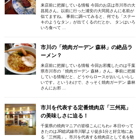
来店前に把握している情報 今回のお店は市川市の大
昌苑さん。以前に行った浦安の大同苑さんに名前が
似てますね。 事前に調べてみると、何でも「ステー
キのようなタン」が出てくるのだとか。 タンはいろ
いろ食べて ...
市川の「焼肉ガーデン 森林」の絶品ラ
ーメン？
来店前に把握している情報 今回お邪魔したのは千葉
県市川市の「焼肉ガーデン 森林」さん。事前に把握
している情報だと、どうやらロースがおいしいらし
いです。というわけで、さっそく焼肉ガーデン 森林
さんにお邪 ...
市川を代表する定番焼肉店「三州苑」
の美味しさに迫る！
千葉県の焼肉マニアの皆様こんにちわ♪ 本日やって
きたのはJR総武線市川駅より徒歩1分と好立地にあ
る「三州苑」。市川を代表する焼肉店として名を馳