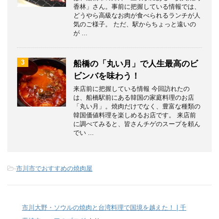
香林」さん。事前に把握している情報では、
どうやら高級なお肉が食べられるランチが人
気のご様子。 ただ、駅からちょっと遠いの
が ...
3
船橋の「丸い月」で人生最高のビ
ビンバを味わう！
来店前に把握している情報 今回訪れたの
は、船橋駅前にある韓国の家庭料理のお店
「丸い月」。焼肉だけでなく、豊富な種類の
韓国価値料理を楽しめるお店です。 来店前
に調べてみると、皆さんチゲのスープを頼ん
でい ...
-
市川市でおすすめの焼肉屋
市川大野・ソウルの焼肉と台湾料理で国境を越えた！ | 千