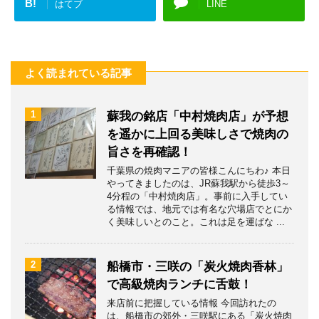
B!
はてブ
LINE
よく読まれている記事
1
蘇我の銘店「中村焼肉店」が予想
を遥かに上回る美味しさで焼肉の
旨さを再確認！
千葉県の焼肉マニアの皆様こんにちわ♪ 本日
やってきましたのは、JR蘇我駅から徒歩3～
4分程の「中村焼肉店」。事前に入手してい
る情報では、地元では有名な穴場店でとにか
く美味しいとのこと。これは足を運ばな ...
2
船橋市・三咲の「炭火焼肉香林」
で高級焼肉ランチに舌鼓！
来店前に把握している情報 今回訪れたの
は、船橋市の郊外・三咲駅にある「炭火焼肉